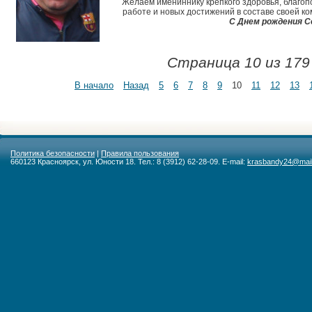
Желаем имениннику крепкого здоровья, благопо
работе и новых достижений в составе своей ко
С Днем рождения С
Страница 10 из 179
В начало
Назад
5
6
7
8
9
10
11
12
13
Политика безопасности
|
Правила пользования
660123 Красноярск, ул. Юности 18. Тел.: 8 (3912) 62-28-09. E-mail:
krasbandy24@mail