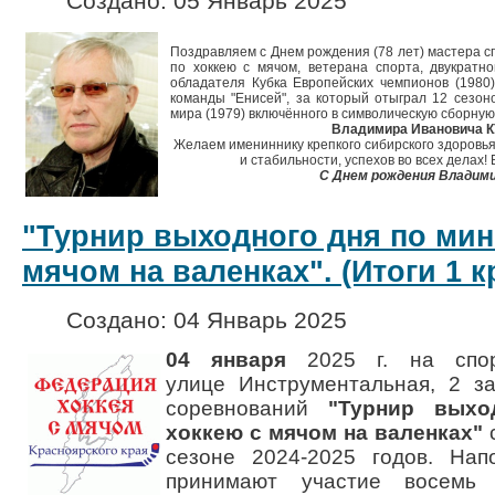
Создано: 05 Январь 2025
Поздравляем с Днем рождения (78 лет) мастера 
по хоккею с мячом, ветерана спорта, двукратн
обладателя Кубка Европейских чемпионов (1980)
команды "Енисей", за который отыграл 12 сезоно
мира (1979) включённого в символическую сборную
Владимира Ивановича 
Желаем имениннику крепкого сибирского здоровья,
и стабильности, успехов во всех делах!
С Днем рождения Владими
"Турнир выходного дня по мин
мячом на валенках". (Итоги 1 кр
Создано: 04 Январь 2025
04 января
2025 г. на спор
улице Инструментальная, 2 з
соревнований
"Турнир выхо
хоккею с мячом на валенках"
с
сезоне 2024-2025 годов. Нап
принимают участие восемь к