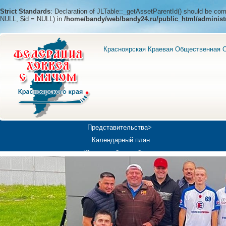
Strict Standards
: Declaration of JLTable::_getAssetParentId() should be c
NULL, $id = NULL) in
/home/bandy/web/bandy24.ru/public_html/administ
Красноярская Краевая Общественная О
Представительства>
Календарный план
Юношеский хоккей>
Универсиада-2019
Медиа>
Докумен