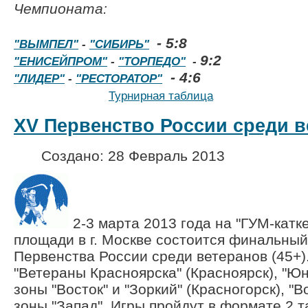
Чемпионата:
- 5:8
"ВЫМПЕЛ"
-
"СИБИРЬ"
9:2
"ЕНИСЕЙПРОМ"
-
"ТОРПЕДО"
-
- 4:6
"ЛИДЕР"
-
"РЕСТОРАТОР"
Турнирная таблица
XV Первенство России среди в
Создано: 28 Февраль 2013
2-3 марта 2013 года на "ГУМ-катк
площади в г. Москве состоится финальный
Первенства России среди ветеранов (45+)
"Ветераны Красноярска" (Красноярск), "Юно
зоны "Восток" и "Зоркий" (Красногорск), "Во
зоны "Запад". Игры пройдут в формате 2 т