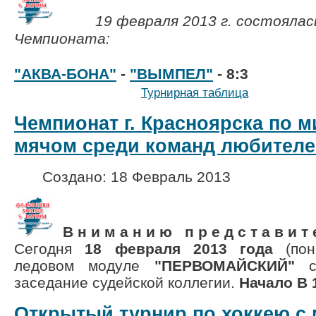
19 февраля 2013 г. состоялас
Чемпионата:
"АКВА-БОНА"
-
"ВЫМПЕЛ"
- 8:3
Турнирная таблица
Чемпионат г. Красноярска по м
мячом среди команд любителе
Создано: 18 Февраль 2013
В н и м а н и ю п р е д с т а в и т 
Сегодня
18 февраля 2013 года
(пон
ледовом модуле
"ПЕРВОМАЙСКИЙ"
со
заседание судейской коллегии.
Начало В 
Открытый турнир по хоккею с