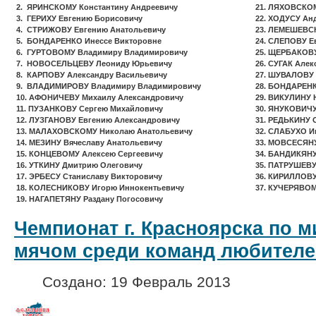
2. ЯРИНСКОМУ Константину Андреевичу
21. ЛЯХОВСКО
3. ГЕРИХУ Евгению Борисовичу
22. ХОДУСУ Ан
4. СТРИЖОВУ Евгению Анатольевичу
23. ЛЕМЕШЕВС
5. БОНДАРЕНКО Инессе Викторовне
24. СЛЕПОВУ Е
6. ГУРТОВОМУ Владимиру Владимировичу
25. ЩЕРБАКОВУ
7. НОВОСЕЛЬЦЕВУ Леониду Юрьевичу
26. СУГАК Але
8. КАРПОВУ Александру Васильевичу
27. ШУВАЛОВУ 
9. ВЛАДИМИРОВУ Владимиру Владимировичу
28. БОНДАРЕНК
10. АФОНИЧЕВУ Михаилу Александровичу
29. ВИКУЛИНУ 
11. ПУЗАНКОВУ Сергею Михайловичу
30. ЯНУКОВИЧУ
12. ЛУЗГАНОВУ Евгению Александровичу
31. РЕДЬКИНУ 
13. МАЛАХОВСКОМУ Николаю Анатольевичу
32. СЛАБУХО И
14. МЕЗИНУ Вячеславу Анатольевичу
33. МОВСЕСЯНУ
15. КОНЦЕВОМУ Алексею Сергеевичу
34. БАНДИКЯН
16. УТКИНУ Дмитрию Олеговичу
35. ПАТРУШЕВ
17. ЭРБЕСУ Станиславу Викторовичу
36. КИРИЛЛОВ
18. КОЛЕСНИКОВУ Игорю Иннокентьевичу
37. КУЧЕРЯВОМ
19. НАГАПЕТЯНУ Раздану Погосовичу
Чемпионат г. Красноярска по м
мячом среди команд любителе
Создано: 19 Февраль 2013