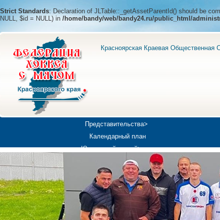
Strict Standards
: Declaration of JLTable::_getAssetParentId() should be c
NULL, $id = NULL) in
/home/bandy/web/bandy24.ru/public_html/administ
Красноярская Краевая Общественная О
Представительства>
Календарный план
Юношеский хоккей>
Универсиада-2019
Медиа>
Докумен