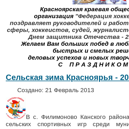
Красноярская краевая обще
организация
"Федерация хокк
поздравляет руководителей и рабо
сферы, хоккеистов, судей, журналис
Днем защитника Отечества - 2
Желаем Вам больших побед в люб
быстрых и смелых реш
деловых успехов и новых творче
С П Р А З Д Н И К О М !
Сельская зима Красноярья - 20
Создано: 21 Февраль 2013
В с. Филимоново Канского района
сельских спортивных игр среди мун