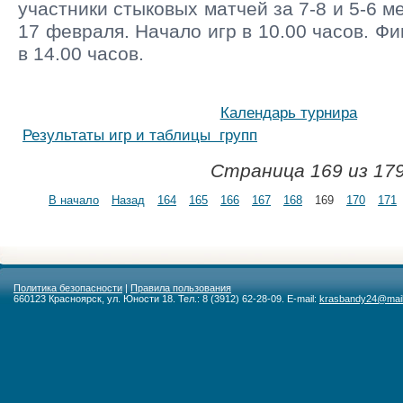
участники стыковых матчей за 7-8 и 5-6 м
17 февраля. Начало игр в 10.00 часов. Ф
в 14.00 ч
Календарь турнира
Результаты игр и таблицы групп
Страница 169 из 17
В начало
Назад
164
165
166
167
168
169
170
171
Политика безопасности
|
Правила пользования
660123 Красноярск, ул. Юности 18. Тел.: 8 (3912) 62-28-09. E-mail:
krasbandy24@mail