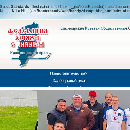
Strict Standards
: Declaration of JLTable::_getAssetParentId() should be c
NULL, $id = NULL) in
/home/bandy/web/bandy24.ru/public_html/administ
Красноярская Краевая Общественная О
Представительства>
Календарный план
Юношеский хоккей>
Универсиада-2019
Медиа>
Докумен