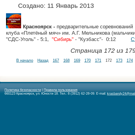
Создано: 11 Январь 2013
Красноярск -
предварительные соревнований 
клуба «Плетёный мяч» им. А.Г. Мельникова (мальчик
"СДС-Уголь" - 5:1,
"Сибирь"
- "Кузбасс"- 0:12
С
Страница 172 из 17
В начало
Назад
167
168
169
170
171
172
173
174
Политика безопасности
|
Правила пользования
660123 Красноярск, ул. Юности 18. Тел.: 8 (3912) 62-28-09. E-mail:
krasbandy24@mail