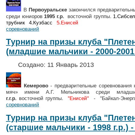
В
Первоуральске
закончился п
редварительн
среди юниоров
1995 г.р.
восточной группы
.
1.Сибсе
трубник 4.Кузбасс
5.Енисей
соревнований
Турнир на призы клуба "Плете
(младшие мальчики - 2000-2001 г
Создано: 11 Январь 2013
Кемерово
- предварительные соревнования 
мяч» имени А.Г. Мельникова среди млад
г.г.р.
восточной группы
.
"Енисей"
- "Байкал-Эне
соревнований
Турнир на призы клуба "Плете
(старшие мальчики - 1998 г.р.) -