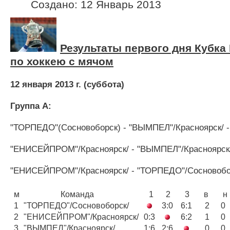
Создано: 12 Январь 2013
Результаты первого дня Кубка
по хоккею с мячом
12 января 2013 г. (суббота)
Группа А:
"ТОРПЕДО"(Сосновоборск) - "ВЫМПЕЛ"/Красноярск/ -
"ЕНИСЕЙПРОМ"/Красноярск/ - "ВЫМПЕЛ"/Красноярск/ 
"ЕНИСЕЙПРОМ"/Красноярск/ - "ТОРПЕДО"/Сосновоборс
м
Команда
1
2
3
в
1
"ТОРПЕДО"/Сосновоборск/
3:0
6:1
2
0
2
"ЕНИСЕЙПРОМ"/Красноярск/
0:3
6:2
1
0
3
"ВЫМПЕЛ"/Красноярск/
1:6
2:6
0
0