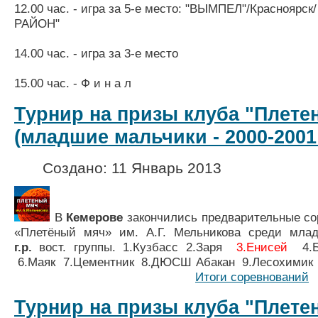
12.00 час. - игра за 5-е место: "ВЫМПЕЛ"/Краснояр
РАЙОН"
14.00 час. - игра за 3-е место
15.00 час. - Ф и н а л
Турнир на призы клуба "Плете
(младшие мальчики - 2000-2001 г
Создано: 11 Январь 2013
В
Кемерове
закончились предварительные со
«Плетёный мяч» им. А.Г. Мельникова среди мл
г.р.
вост. группы
. 1.Кузбасс 2.Заря
3.
Енисей
4.Ба
6.Маяк 7.Цементник 8.ДЮСШ Абакан 9.Лесо
Итоги соревнований
Турнир на призы клуба "Плете