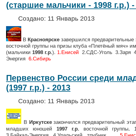
(старшие мальчики - 1998 г.р.) -
Создано: 11 Январь 2013
В
Красноярске
завершился предварительные 
восточной группы на призы клуба «Плетёный мяч» им
(мальчики
1998 г.р.
)
.
1.
Енисей
2.СДС-Уголь 3.Заря 4
Энергия
6.
Сибирь
Первенство России среди мл
(1997 г.р.) - 2013
Создано: 11 Январь 2013
В
Иркутске
закончился предварительный эта
младших юношей
1997 г.р.
восточной группы
.
3.Байкал-Энергия 4.Уральский трубник
5.
Енис