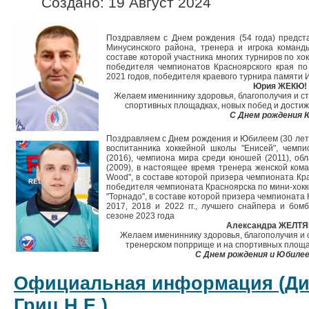
Создано: 19 Август 2024
Поздравляем с Днем рождения (54 года) предст
Минусинского района, тренера и игрока команды
составе которой участника многих турниров по хо
победителя чемпионатов Красноярского края по
2021 годов, победителя краевого турнира памяти И
Юрия ЖЕКЮ!
Желаем имениннику здоровья, благополучия и ст
спортивных площадках, новых побед и достиж
С Днем рождения 
Поздравляем с Днем рождения и Юбилеем (30 лет)
воспитанника хоккейной школы "Енисей", чемпи
(2016), чемпиона мира среди юношей (2011), об
(2009), в настоящее время тренера женской кома
Wood", в составе которой призера чемпионата Кра
победителя чемпионата Красноярска по мини-хокке
"Торнадо", в составе которой призера чемпионата
2017, 2018 и 2022 гг., лучшего снайпера и бом
сезоне 2023 года
Александра ЖЕЛТЯ
Желаем имениннику здоровья, благополучия и с
тренерском попррище и на спортивных площад
С Днем рождения и Юбилее
Официальная информация (Д
Гриц Н.Е.).