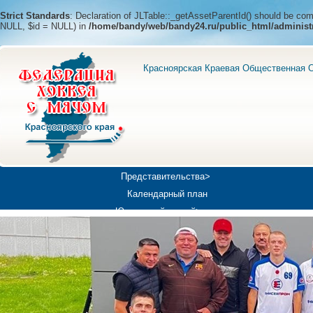
Strict Standards
: Declaration of JLTable::_getAssetParentId() should be c
NULL, $id = NULL) in
/home/bandy/web/bandy24.ru/public_html/administ
Красноярская Краевая Общественная О
Представительства>
Календарный план
Юношеский хоккей>
Универсиада-2019
Медиа>
Докумен