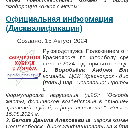
через представителей команд и офи
"Федерация хоккея с мячом".
Официальная информация
(Дисквалификация)
Создано: 15 Август 2024
Руководствуясь Положением о 
Красноярска по флорболу ср
сезоне 2024 года принято след
1.
Воробьёва Андрея Вла
команды "ЦСК" Красноярск - д
(пять) игр
. Основание: Прото
г.
Формулировка нарушения (п.25): "Оскор
жесты, физическое воздействие в отношен
зрителей, судей, официальных лиц".
Решен
15.08.2024 г.
2.
Белова Данила Алексеевича
, игрока кома
Сосновоборск - дисквалифицировать
на 3 (т