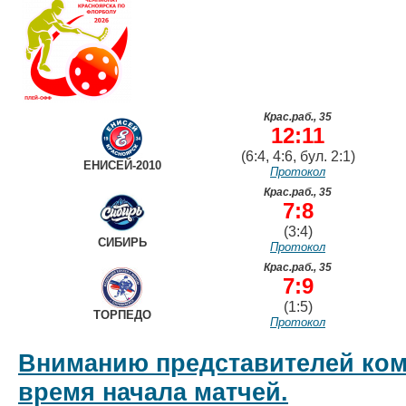
Крас.раб., 35
12:11
(6:4, 4:6, бул. 2:1)
ЕНИСЕЙ-2010
Протокол
Крас.раб., 35
7:8
(3:4)
СИБИРЬ
Протокол
Крас.раб., 35
7:9
(1:5)
ТОРПЕДО
Протокол
Вниманию представителей ком
время начала матчей.