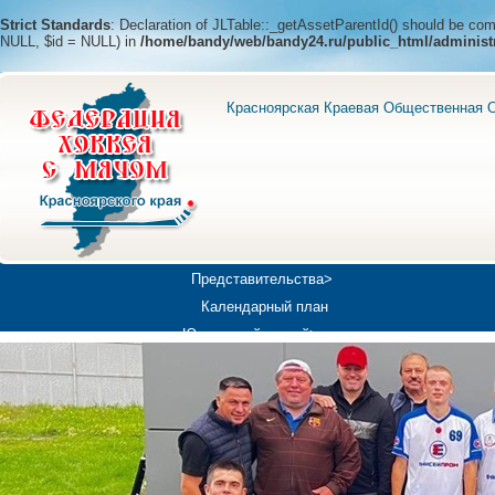
Strict Standards
: Declaration of JLTable::_getAssetParentId() should be c
NULL, $id = NULL) in
/home/bandy/web/bandy24.ru/public_html/administ
Красноярская Краевая Общественная О
Представительства>
Календарный план
Юношеский хоккей>
Универсиада-2019
Медиа>
Докумен