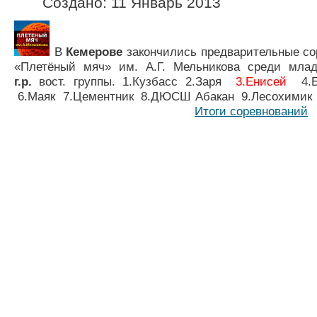
Создано: 11 Январь 2013
В
Кемерове
закончились предварительные со
«Плетёный мяч» им. А.Г. Мельникова среди мл
г.р.
вост. группы
. 1.Кузбасс 2.Заря
3.
Енисей
4.Ба
6.Маяк 7.Цементник 8.ДЮСШ Абакан 9.Лесо
Итоги соревнований