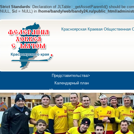
Strict Standards
: Declaration of JLTable::_getAssetParentId() should be c
NULL, $id = NULL) in
/home/bandy/web/bandy24.ru/public_html/administ
Красноярская Краевая Общественная О
Представительства>
Календарный план
Юношеский хоккей>
Универсиада-2019
Медиа>
Докумен