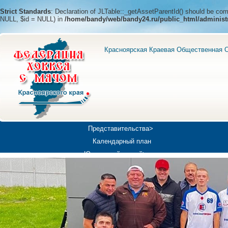
Strict Standards
: Declaration of JLTable::_getAssetParentId() should be c
NULL, $id = NULL) in
/home/bandy/web/bandy24.ru/public_html/administ
Красноярская Краевая Общественная О
Представительства>
Календарный план
Юношеский хоккей>
Универсиада-2019
Медиа>
Докумен