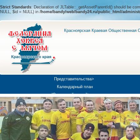
Strict Standards
: Declaration of JLTable::_getAssetParentId() should be c
NULL, $id = NULL) in
/home/bandy/web/bandy24.ru/public_html/administ
Красноярская Краевая Общественная О
Представительства>
Календарный план
Юношеский хоккей>
Универсиада-2019
Медиа>
Докумен