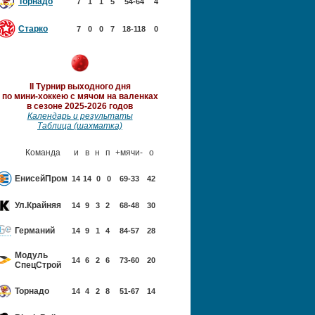
Торнадо
7
1
1
5
54-64
4
Старко
7
0
0
7
18-118
0
II Турнир выходного дня
по мини-хоккею с мячом
на валенках
в сезоне 2025-2026 годов
Календарь и результаты
Таблица (шахматка)
Команда
и
в
н
п
+мячи-
о
ЕнисейПром
14
14
0
0
69-33
42
Ул.Крайняя
14
9
3
2
68-48
30
Германий
14
9
1
4
84-57
28
Модуль
14
6
2
6
73-60
20
Спец
Строй
Торнадо
14
4
2
8
51-67
14