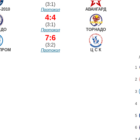
(3:1)
-2010
АВАНГАРД
Протокол
4:4
(3:1)
ЕДО
ТОРНАДО
Протокол
7:6
(3:2)
ПРОМ
Ц С К
Протокол
1
2
3
4
5
6
7