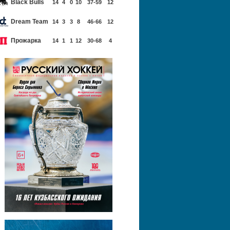
Black Bulls
14
4
0
10
37-59
12
Dream Team
14
3
3
8
46-66
12
Прожарка
14
1
1
12
30-68
4