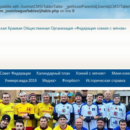
ompatible with Joomla\CMS\Table\Table::_getAssetParentId(Joomla\CMS\Table\
m_joomleague/tables/jltable.php
on line
0
ская Краевая Общественная Организация «Федерация хоккея с мячом»
Совет Федерации
Календарный план
Хоккей с мячом>
Мини-хокк
Универсиада-2019
Медиа>
Флорбол>
Историческая справка