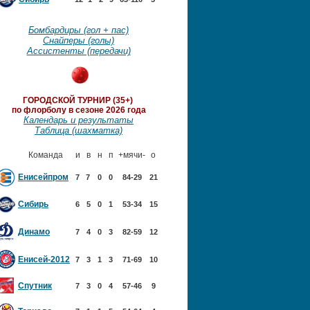
Бомбардиры (гол + пас)
Снайперы (голы)
Ассистенты (передачи)
ГОРОДСКОЙ ТУРНИР (35+)
по флорболу в сезоне 2026 года
Календарь и результаты
Таблица (шахматка)
Команда
и
в
н
п
+мячи-
о
Енисейпром
7
7
0
0
84-29
21
Сибирь
6
5
0
1
53-34
15
Динамо
7
4
0
3
82-59
12
Енисей-2012
7
3
1
3
71-69
10
Спутник
7
3
0
4
57-46
9