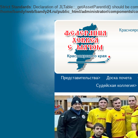
Strict Standards
: Declaration of JLTable::_getAssetParentId() should be c
/home/bandy/web/bandy24.ru/public_html/administrator/components/co
Краснояр
Представительства>
Доска почета
Судейская коллегия>