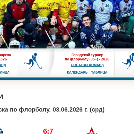
оярска
Городской турнир
2026
по флорболу (35+) - 2026
АНД
СОСТАВЫ КОМАНД
БЛИЦА
КАЛЕНДАРЬ
ТАБЛИЦА
и
а по флорболу. 03.06.2026 г. (срд)
6:7