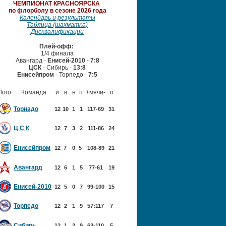
ЧЕМПИОНАТ
КРАСНОЯРСКА
по флорболу в сезоне 2026 года
Календарь и результаты
Таблица (шахматка)
Дисквалификации
Плей-офф:
1/4 финала
Авангард -
Енисей-2010
-
7:8
ЦСК
- Сибирь -
13:8
Енисейпром
- Торпедо -
7:5
Лого
Команда
и
в
н
п
+мячи-
о
Торнадо
12
10
1
1
117-69
31
Ц С К
12
7
3
2
111-86
24
Енисейпром
12
7
0
5
108-89
21
Авангард
12
6
1
5
77-61
19
Енисей-2010
12
5
0
7
99-100
15
Торпедо
12
2
1
9
57:117
7
Сибирь
12
1
2
9
63-110
5