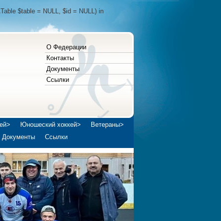
Table $table = NULL, $id = NULL) in
О Федерации
Контакты
Документы
Ссылки
ей>
Юношеский хоккей>
Ветераны>
Документы
Ссылки