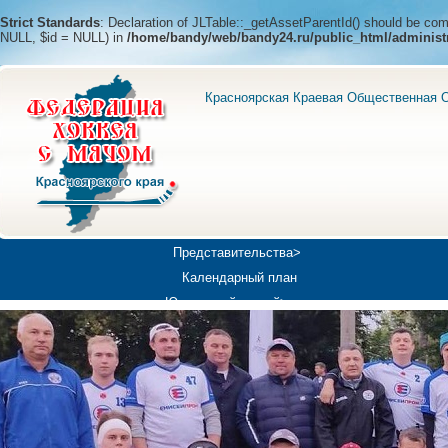
Strict Standards
: Declaration of JLTable::_getAssetParentId() should be c
NULL, $id = NULL) in
/home/bandy/web/bandy24.ru/public_html/administ
Красноярская Краевая Общественная О
Представительства>
Календарный план
Юношеский хоккей>
Универсиада-2019
Медиа>
Докумен