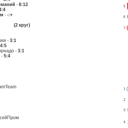
рманий
-
6:12
5
4:4
ом
-
-:+
6
(2 круг)
7
няя -
3:1
4:5
орнадо -
3:1
 -
5:4
eamTeam
1
2
3
исейПром
4