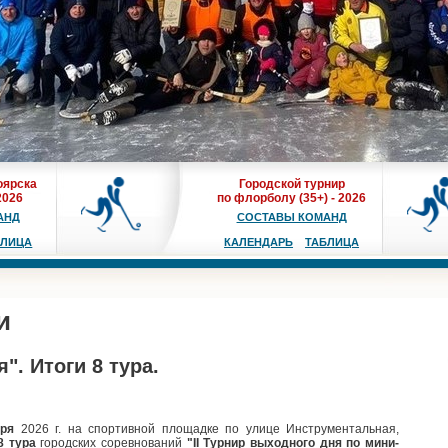
оярска
Городской турнир
2026
по флорболу (35+) - 2026
АНД
СОСТАВЫ КОМАНД
БЛИЦА
КАЛЕНДАРЬ
ТАБЛИЦА
и
". Итоги 8 тура.
аря
2026 г.
на спортивной площадке по улице
Инструментальная,
8 тура
городских соревнований
"II Турнир выходного дня по мини-