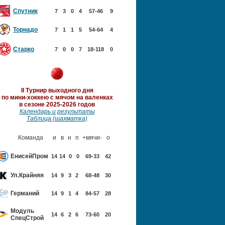
Спутник
7
3
0
4
57-46
9
Торнадо
7
1
1
5
54-64
4
Старко
7
0
0
7
18-118
0
II Турнир выходного дня
по мини-хоккею с мячом
на валенках
в сезоне 2025-2026 годов
Календарь и результаты
Таблица (шахматка)
Команда
и
в
н
п
+мячи-
о
ЕнисейПром
14
14
0
0
69-33
42
Ул.Крайняя
14
9
3
2
68-48
30
Германий
14
9
1
4
84-57
28
Модуль
14
6
2
6
73-60
20
Спец
Строй