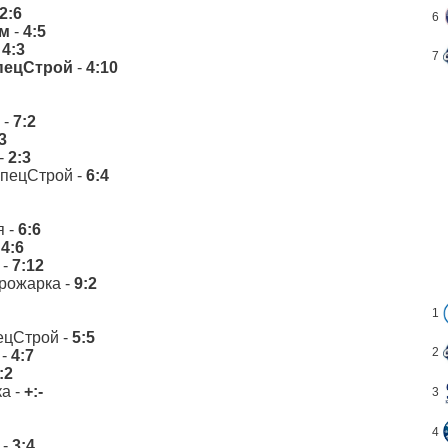
2:6
6
м
-
4:5
-
4:3
7
пецСтрой
-
4:10
 -
7:2
3
-
2:3
СпецСтрой -
6:4
я -
6:6
-
4:6
-
7:12
рожарка -
9:2
1
ецСтрой -
5:5
2
-
4:7
:2
а -
+:-
3
4
-
3:4