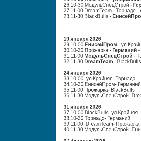
26.10-30 МодульСпецСтрой -
Ге
27.11-00 DreamTeam - Торнадо -
28.11-30 BlackBulls -
ЕнисейПр
10 января 2026
29.10-00
ЕнисейПром
- ул.Край
30.10-30 Прожарка -
Германий
-
31.11-00
МодульСпецСтрой
- Т
32.11-30
DreamTeam
- BlackBulls
24 января 2026
33.10-00 -ул.Крайняя- Торнадо
34.10-30 ЕнисейПром- Германий
35.11-00 Прожарка- BlackBulls
36.11-30 МодульСпецСтрой- Dr
31 января 2026
37.10-00 BlackBulls- ул.Крайняя
38.10-30 Торнадо- Германий
39.11-00 DreamTeam- Прожарка
40.11-30 МодульСпецСтрой- Ен
07 февраля 2026