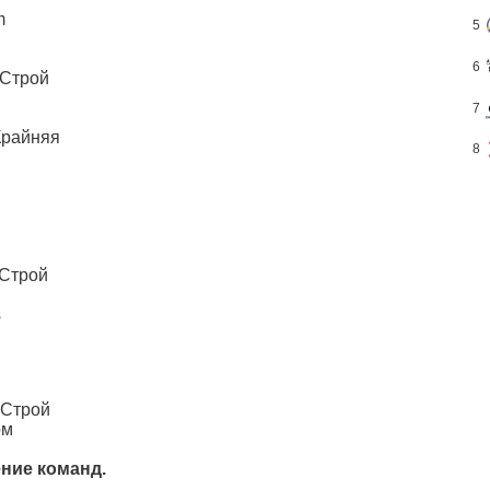
m
5
6
цСтрой
7
Крайняя
8
цСтрой
s
цСтрой
ом
ение команд.