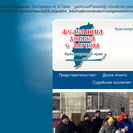
Strict Standards
: Declaration of JLTable::_getAssetParentId() should be c
/home/bandy/web/bandy24.ru/public_html/administrator/components/co
Краснояр
Представительства>
Доска почета
Судейская коллегия>