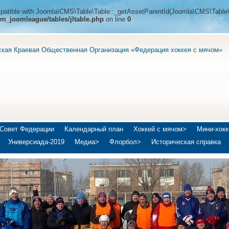
ompatible with Joomla\CMS\Table\Table::_getAssetParentId(Joomla\CMS\Table\
m_joomleague/tables/jltable.php
on line
0
ская Краевая Общественная Организация «Федерация хоккея с мячом»
Совет Федерации
Календарный план
Хоккей с мячом>
Мини-хокк
Универсиада-2019
Медиа>
Флорбол>
Историческая справка