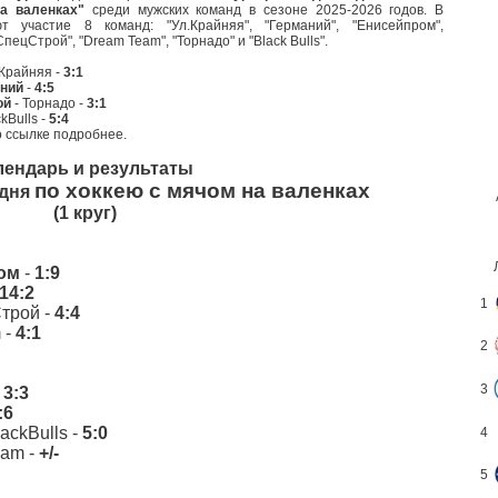
а валенках"
среди мужских команд в сезоне 2025-2026 годов. В
ют участие 8 команд:
"Ул.Крайняя"
,
"Германий"
,
"Енисейпром"
,
СпецСтрой"
,
"Dream Team"
,
"Торнадо"
и
"Black Bulls"
.
.Крайняя -
3:1
ний
-
4:5
ой
- Торнадо -
3:1
kBulls -
5:4
о ссылке подробнее.
лендарь и результаты
по хоккею с мячом на валенках
 дня
(1 круг)
ом
-
1:9
14:2
1
трой -
4:4
 -
4:1
2
3
-
3:3
:6
lackBulls -
5:0
4
eam -
+/-
5