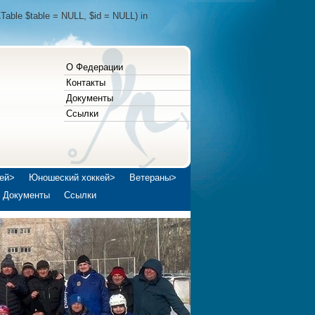
Table $table = NULL, $id = NULL) in
О Федерации
Контакты
Документы
Ссылки
ей>
Юношеский хоккей>
Ветераны>
Документы
Ссылки