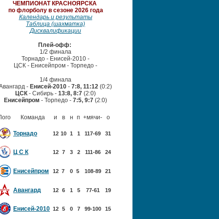
ЧЕМПИОНАТ
КРАСНОЯРСКА
по флорболу в сезоне 2026 года
Календарь и результаты
Таблица (шахматка)
Дисквалификации
Плей-офф:
1/2 финала
Торнадо - Енисей-2010 -
ЦСК - Енисейпром
- Торпедо -
1/4 финала
Авангард -
Енисей-2010
-
7:8, 11:12
(0:2)
ЦСК
- Сибирь -
13:8, 8:7
(2:0)
Енисейпром
- Торпедо -
7:5, 9:7
(2:0)
Лого
Команда
и
в
н
п
+мячи-
о
Торнадо
12
10
1
1
117-69
31
Ц С К
12
7
3
2
111-86
24
Енисейпром
12
7
0
5
108-89
21
Авангард
12
6
1
5
77-61
19
Енисей-2010
12
5
0
7
99-100
15