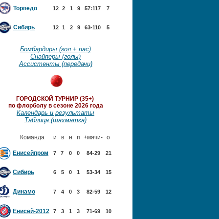
Торпедо
12
2
1
9
57:117
7
Сибирь
12
1
2
9
63-110
5
Бомбардиры (гол + пас)
Снайперы (голы)
Ассистенты (передачи)
ГОРОДСКОЙ ТУРНИР (35+)
по флорболу в сезоне 2026 года
Календарь и результаты
Таблица (шахматка)
Команда
и
в
н
п
+мячи-
о
Енисейпром
7
7
0
0
84-29
21
Сибирь
6
5
0
1
53-34
15
Динамо
7
4
0
3
82-59
12
Енисей-2012
7
3
1
3
71-69
10