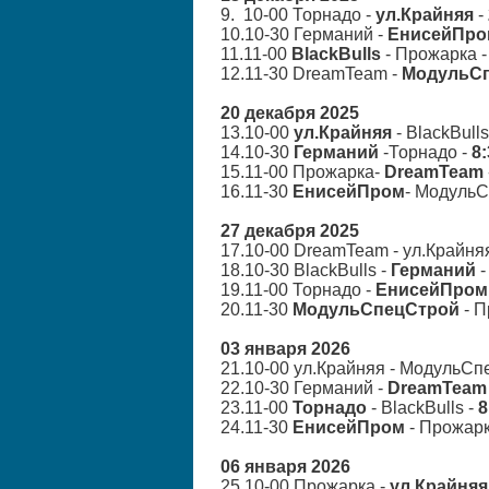
9. 10-00 Торнадо -
ул.Крайняя
-
10.10-30 Германий -
ЕнисейПро
11.11-00
BlackBulls
- Прожарка 
12.11-30 DreamTeam -
МодульС
20 декабря 2025
13.10-00
ул.Крайняя
- BlackBulls
14.10-30
Германий
-Торнадо -
8:
15.11-00 Прожарка-
DreamTeam
16.11-30
ЕнисейПром
- Модуль
27 декабря 2025
17.10-00 DreamTeam - ул.Крайня
18.10-30 BlackBulls -
Германий
19.11-00 Торнадо -
ЕнисейПром
20.11-30
МодульСпецСтрой
- П
03 января 2026
21.10-00 ул.Крайняя - МодульСп
22.10-30 Германий -
DreamTeam
23.11-00
Торнадо
- BlackBulls -
8
24.11-30
ЕнисейПром
- Прожарк
06 января 2026
25.10-00 Прожарка -
ул.Крайняя