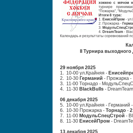
хоккею с мячом н
турнире принима
"Пожарка"
,
"Модуль
Итоги 8 тура:
1.
ЕнисейПром
- ул
2. Прожарка -
Герма
3.
МодульСпецСтр
4.
DreamTeam
- Blac
Календарь и результтаты соревнований п
Ка
II
Турнира выходного
29 ноября 2025
1. 10-00 ул.Крайняя -
Енисейпр
2. 10-30
Германий
- Прожарка -
3. 11-00 Торнадо - МодульСпецС
4. 11-30
BlackBulls
- DreamTeam
06 декабря 2025
5. 10-00 ул.Крайняя - Германий 
6. 10-30 Прожарка -
Торнадо
-
2
7. 11-00
МодульСпецСтрой
- B
8. 11-30
ЕнисейПром
- DreamT
13 декабря 2025