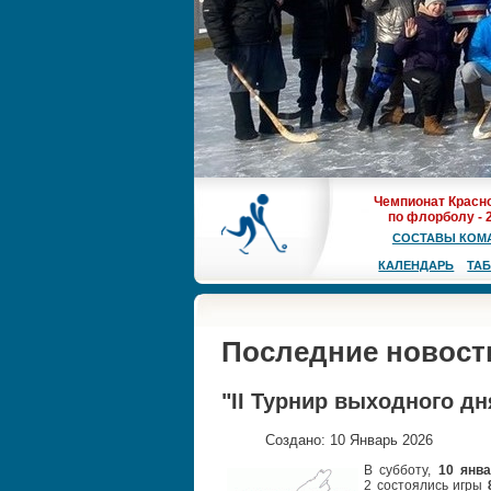
Чемпионат Красн
по флорболу - 
СОСТАВЫ КОМ
КАЛЕНДАРЬ
ТА
Последние новост
"II Турнир выходного дня
Создано: 10 Январь 2026
В субботу,
10 янв
2
состоялись игры