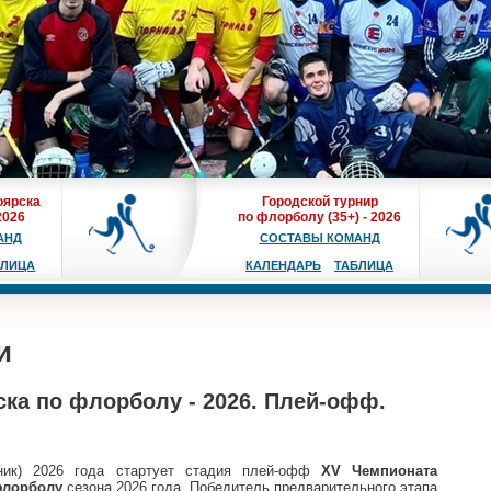
оярска
Городской турнир
2026
по флорболу (35+) - 2026
АНД
СОСТАВЫ КОМАНД
БЛИЦА
КАЛЕНДАРЬ
ТАБЛИЦА
и
ка по флорболу - 2026. Плей-офф.
ник)
2026 года
стартует стадия плей-офф
XV Чемпионата
лорболу
сезона
2026
года. Победитель предварительного этапа