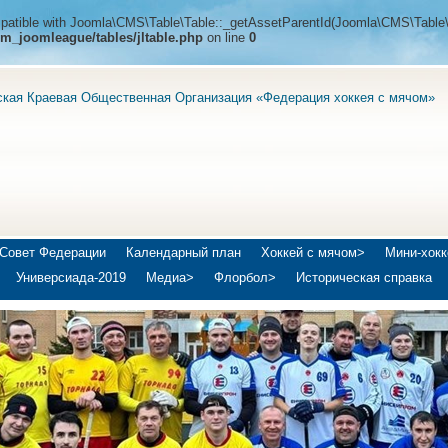
ompatible with Joomla\CMS\Table\Table::_getAssetParentId(Joomla\CMS\Table\
m_joomleague/tables/jltable.php
on line
0
ская Краевая Общественная Организация «Федерация хоккея с мячом»
Совет Федерации
Календарный план
Хоккей с мячом>
Мини-хокк
Универсиада-2019
Медиа>
Флорбол>
Историческая справка