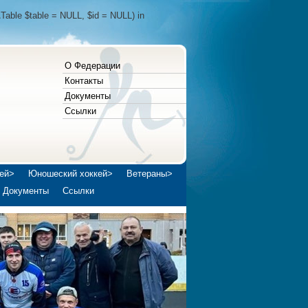
Table $table = NULL, $id = NULL) in
О Федерации
Контакты
Документы
Ссылки
ей>
Юношеский хоккей>
Ветераны>
Документы
Ссылки