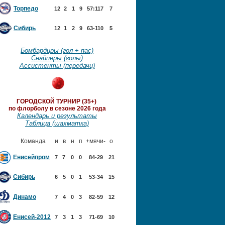
Торпедо
12
2
1
9
57:117
7
Сибирь
12
1
2
9
63-110
5
Бомбардиры (гол + пас)
Снайперы (голы)
Ассистенты (передачи)
ГОРОДСКОЙ ТУРНИР (35+)
по флорболу в сезоне 2026 года
Календарь и результаты
Таблица (шахматка)
Команда
и
в
н
п
+мячи-
о
Енисейпром
7
7
0
0
84-29
21
Сибирь
6
5
0
1
53-34
15
Динамо
7
4
0
3
82-59
12
Енисей-2012
7
3
1
3
71-69
10