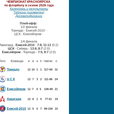
ЧЕМПИОНАТ
КРАСНОЯРСКА
по флорболу в сезоне 2026 года
Календарь и результаты
Таблица (шахматка)
Дисквалификации
Плей-офф:
1/2 финала
Торнадо - Енисей-2010 -
ЦСК - Енисейпром
-
1/4 финала
Авангард -
Енисей-2010
-
7:8, 11:12
(0:2)
ЦСК
- Сибирь -
13:8, 8:7
(2:0)
Енисейпром
- Торпедо -
7:5, 9:7
(2:0)
Лого
Команда
и
в
н
п
+мячи-
о
Торнадо
12
10
1
1
117-69
31
Ц С К
12
7
3
2
111-86
24
Енисейпром
12
7
0
5
108-89
21
Авангард
12
6
1
5
77-61
19
Енисей-2010
12
5
0
7
99-100
15