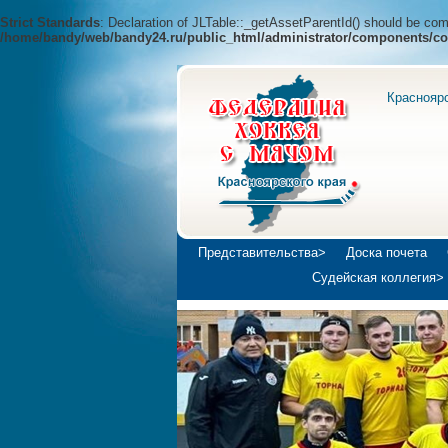
Strict Standards
: Declaration of JLTable::_getAssetParentId() should be c
/home/bandy/web/bandy24.ru/public_html/administrator/components/co
Краснояр
Представительства>
Доска почета
Судейская коллегия>