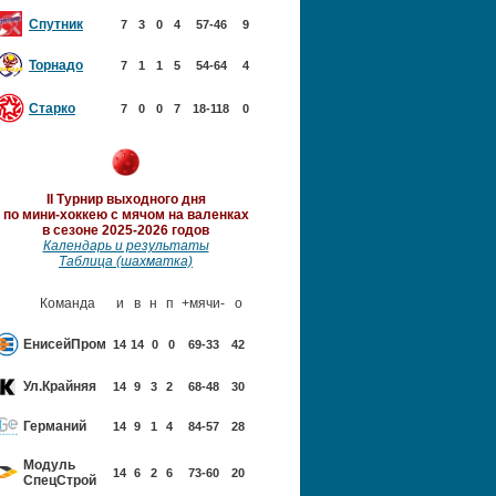
Спутник
7
3
0
4
57-46
9
Торнадо
7
1
1
5
54-64
4
Старко
7
0
0
7
18-118
0
II Турнир выходного дня
по мини-хоккею с мячом
на валенках
в сезоне 2025-2026 годов
Календарь и результаты
Таблица (шахматка)
Команда
и
в
н
п
+мячи-
о
ЕнисейПром
14
14
0
0
69-33
42
Ул.Крайняя
14
9
3
2
68-48
30
Германий
14
9
1
4
84-57
28
Модуль
14
6
2
6
73-60
20
Спец
Строй