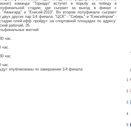
пионат) команда "Торнадо" вступит в борьбу за победу в
олуфинальной стадии, где сыграет за выход в финал с
 "Авангард" и "Енисей-2010". Во втором полуфинале сыграют
 двух других пар 1/4 финала: "ЦСК" - "Сибирь" и "Енисейпром" -
 стадии плей-офф пройдут на спортивной площадке по адресу:
ский рабочий, 35.
ртьфинальных матчей:
30 час.
0 час.
30 час.
0 час.
дут опубликованы по завершении 1/4 финала.
1
2
3
4
5