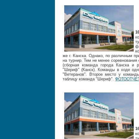
1
к
т
ф
к
же г. Канска. Однако, по различным п
на турнир. Тем не менее соревнования
(сборная команда города Канска и ра
"Шериф" (Канск). Команды в ходе одн
"Ветеранов". Второе место у команды
таблицу команда "Шериф".
ФОТООТЧЕТ
1
к
т