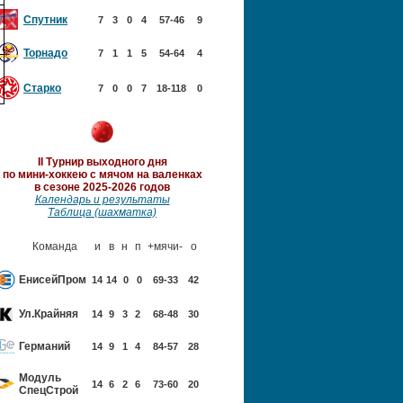
Спутник
7
3
0
4
57-46
9
Торнадо
7
1
1
5
54-64
4
Старко
7
0
0
7
18-118
0
II Турнир выходного дня
по мини-хоккею с мячом
на валенках
в сезоне 2025-2026 годов
Календарь и результаты
Таблица (шахматка)
Команда
и
в
н
п
+мячи-
о
ЕнисейПром
14
14
0
0
69-33
42
Ул.Крайняя
14
9
3
2
68-48
30
Германий
14
9
1
4
84-57
28
Модуль
14
6
2
6
73-60
20
Спец
Строй