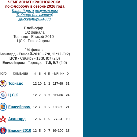
ЧЕМПИОНАТ
КРАСНОЯРСКА
по флорболу в сезоне 2026 года
Календарь и результаты
Таблица (шахматка)
Дисквалификации
Плей-офф:
1/2 финала
Торнадо - Енисей-2010 -
ЦСК - Енисейпром
-
1/4 финала
Авангард -
Енисей-2010
-
7:8, 11:12
(0:2)
ЦСК
- Сибирь -
13:8, 8:7
(2:0)
Енисейпром
- Торпедо -
7:5, 9:7
(2:0)
Лого
Команда
и
в
н
п
+мячи-
о
Торнадо
12
10
1
1
117-69
31
Ц С К
12
7
3
2
111-86
24
Енисейпром
12
7
0
5
108-89
21
Авангард
12
6
1
5
77-61
19
Енисей-2010
12
5
0
7
99-100
15