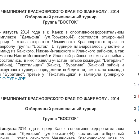
ЧЕМПИОНАТ КРАСНОЯРСКОГО КРАЯ П
О ФАЕРБОЛУ - 2014
Отборочный региональный турнир
Группа "ВОСТОК"
6 августа
2014 года в г. Канск в спортивно-оздоровительном
омплексе "Дельфин" (ул.Горького,44) состоялся отборочный
урнир 1 этапа открытого Чемпионата Красноярского края по
аерболу группы "Восток". В турнире планировалось участие 5
оманд из Канского, Нижне-Ингашского и Иланского районов, а так
ричинам Нижне-Ингашский и Иланский районы не смогли прибыть
 состоялись, в них приняли участие четыре команды: "Ветераны"
йона), "Текстильщик" (Канск), "Буратино" (Канский район) и
округового турнира определили победителя, им стала команда
 "Буратино", третье у "Текстильщика" и замкнула турнирную
 О ТУРНИРЕ
1
2
ЧЕМПИОНАТ КРАСНОЯРСКОГО КРАЯ П
О ФАЕРБОЛУ - 2014
Отборочный региональный турнир
3
Группа "ВОСТОК"
4
6 августа
2014 года в городе Канск в спортивно-оздоровительном
5
омплексе "Дельфин" (ул.Горького,44) состоялся отборочный
урнир 1 этапа открытого Чемпионата Красноярского края по