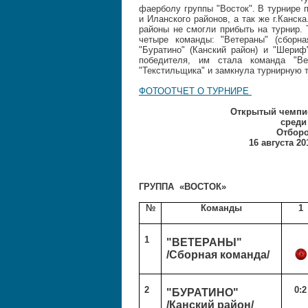
фаерболу группы "Восток". В турнире 
и Иланского районов, а так же г.Канс
районы не смогли прибыть на турнир. 
четыре команды: "Ветераны" (сборна
"Буратино" (Канский район) и "Шериф
победителя, им стала команда "Ве
"Текстильщика" и замкнула турнирную 
ФОТООТЧЕТ О ТУРНИРЕ
Открытый чемпио
среди
Отборо
16 августа 2
ГРУППА «ВОСТОК»
№
Команды
1
1
"ВЕТЕРАНЫ"
/Сборная команда
/
2
0:2
"БУРАТИНО"
/
Канский район
/