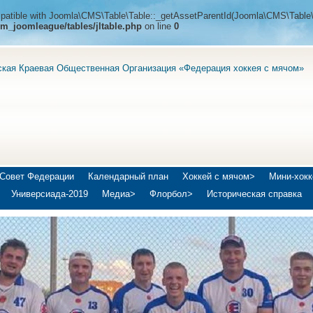
ompatible with Joomla\CMS\Table\Table::_getAssetParentId(Joomla\CMS\Table\
m_joomleague/tables/jltable.php
on line
0
ская Краевая Общественная Организация «Федерация хоккея с мячом»
Совет Федерации
Календарный план
Хоккей с мячом>
Мини-хокк
Универсиада-2019
Медиа>
Флорбол>
Историческая справка