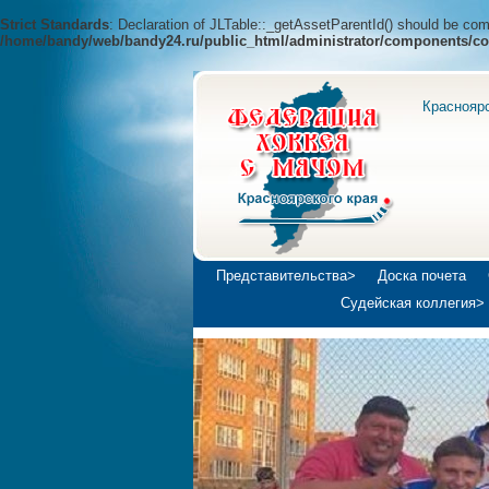
Strict Standards
: Declaration of JLTable::_getAssetParentId() should be c
/home/bandy/web/bandy24.ru/public_html/administrator/components/co
Краснояр
Представительства>
Доска почета
Судейская коллегия>