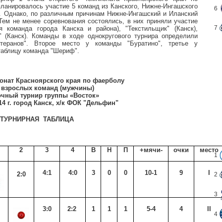
планировалось участие 5 команд из Канского, Нижне-Ингашского
6
ка. Однако, по различным причинам Нижне-Ингашский и Иланский
Тем не менее соревнования состоялись, в них приняли участие
7
я команда города Канска и района), "Текстильщик" (Канск),
" (Канск). Команды в ходе однокругового турнира определили
теранов". Второе место у команды "Буратино", третье у
таблицу команда "Шериф".
нат Красноярского края по фаерболу
 взрослых команд (мужчины)
чный турнир группы «Восток»
014 г. город Канск, х/к ФОК "Дельфин"
ТУРНИРНАЯ ТАБЛИЦА
2
3
4
В
Н
П
+мячи-
очки
место
1
4:1
4:0
3
0
0
10-1
9
I
2:0
2
3
3:0
2:2
1
1
1
5-4
4
II
4