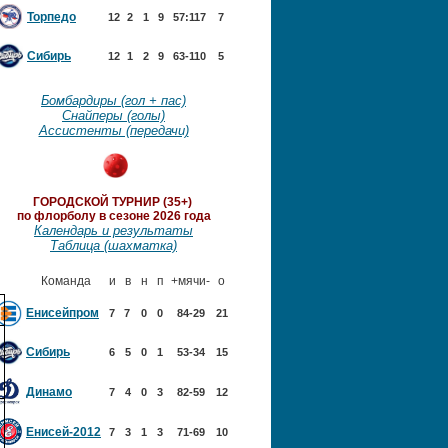
Торпедо
12
2
1
9
57:117
7
Сибирь
12
1
2
9
63-110
5
Бомбардиры (гол + пас)
Снайперы (голы)
Ассистенты (передачи)
ГОРОДСКОЙ ТУРНИР (35+)
по флорболу в сезоне 2026 года
Календарь и результаты
Таблица (шахматка)
Команда
и
в
н
п
+мячи-
о
Енисейпром
7
7
0
0
84-29
21
Сибирь
6
5
0
1
53-34
15
Динамо
7
4
0
3
82-59
12
Енисей-2012
7
3
1
3
71-69
10