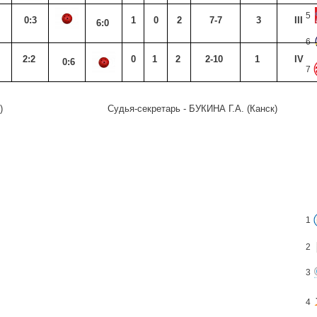
5
0:3
1
0
2
7-7
3
III
6:0
6
2:2
0
1
2
2-10
1
IV
0:6
7
В С.Р. (Канск )
Судья-секретарь - БУКИНА Г.А. (Канск)
1
2
3
4