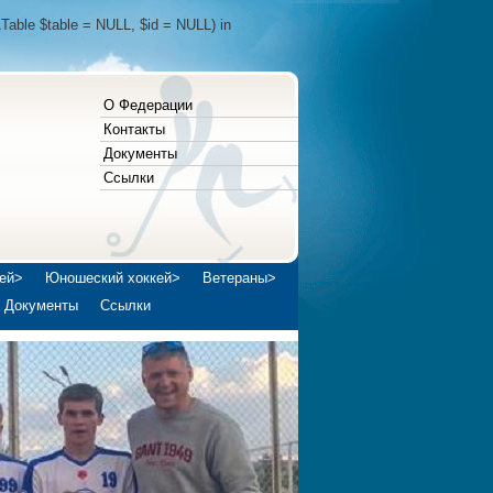
Table $table = NULL, $id = NULL) in
О Федерации
Контакты
Документы
Ссылки
ей>
Юношеский хоккей>
Ветераны>
Документы
Ссылки