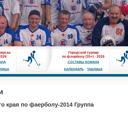
оярска
Городской турнир
2026
по флорболу (35+) - 2026
АНД
СОСТАВЫ КОМАНД
БЛИЦА
КАЛЕНДАРЬ
ТАБЛИЦА
и
о края по фаерболу-2014 Группа