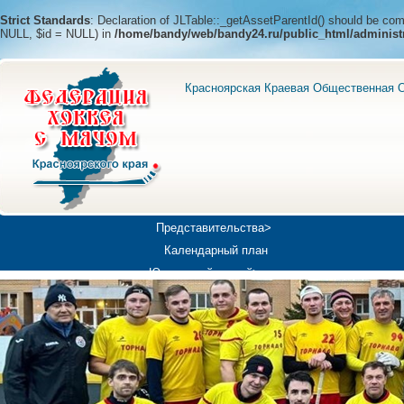
Strict Standards
: Declaration of JLTable::_getAssetParentId() should be c
NULL, $id = NULL) in
/home/bandy/web/bandy24.ru/public_html/administ
Красноярская Краевая Общественная О
Представительства>
Календарный план
Юношеский хоккей>
Универсиада-2019
Медиа>
Докумен