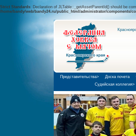
Strict Standards
: Declaration of JLTable::_getAssetParentId() should be c
/home/bandy/web/bandy24.ru/public_html/administrator/components/co
Краснояр
Представительства>
Доска почета
Судейская коллегия>