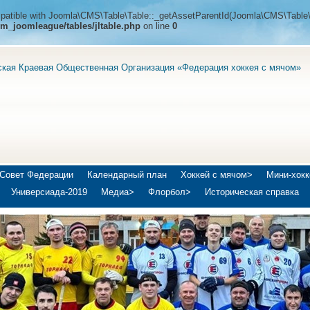
ompatible with Joomla\CMS\Table\Table::_getAssetParentId(Joomla\CMS\Table\
m_joomleague/tables/jltable.php
on line
0
ская Краевая Общественная Организация «Федерация хоккея с мячом»
Совет Федерации
Календарный план
Хоккей с мячом>
Мини-хокк
Универсиада-2019
Медиа>
Флорбол>
Историческая справка