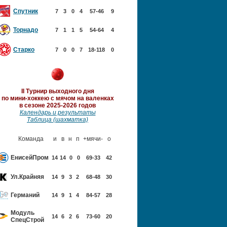
Спутник
7
3
0
4
57-46
9
Торнадо
7
1
1
5
54-64
4
Старко
7
0
0
7
18-118
0
II Турнир выходного дня
по мини-хоккею с мячом
на валенках
в сезоне 2025-2026 годов
Календарь и результаты
Таблица (шахматка)
Команда
и
в
н
п
+мячи-
о
ЕнисейПром
14
14
0
0
69-33
42
Ул.Крайняя
14
9
3
2
68-48
30
Германий
14
9
1
4
84-57
28
Модуль
14
6
2
6
73-60
20
Спец
Строй