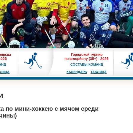
оярска
Городской турнир
2026
по флорболу (35+) - 2026
АНД
СОСТАВЫ КОМАНД
БЛИЦА
КАЛЕНДАРЬ
ТАБЛИЦА
и
ка по мини-хоккею с мячом среди
чины)