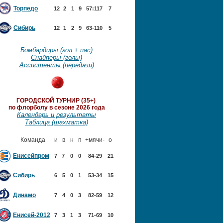
Торпедо
12
2
1
9
57:117
7
Сибирь
12
1
2
9
63-110
5
Бомбардиры (гол + пас)
Снайперы (голы)
Ассистенты (передачи)
ГОРОДСКОЙ ТУРНИР (35+)
по флорболу в сезоне 2026 года
Календарь и результаты
Таблица (шахматка)
Команда
и
в
н
п
+мячи-
о
Енисейпром
7
7
0
0
84-29
21
Сибирь
6
5
0
1
53-34
15
Динамо
7
4
0
3
82-59
12
Енисей-2012
7
3
1
3
71-69
10