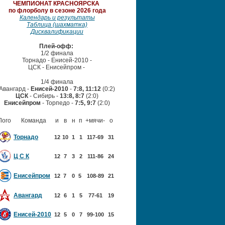
ЧЕМПИОНАТ
КРАСНОЯРСКА
по флорболу в сезоне 2026 года
Календарь и результаты
Таблица (шахматка)
Дисквалификации
Плей-офф:
1/2 финала
Торнадо - Енисей-2010 -
ЦСК - Енисейпром
-
1/4 финала
Авангард -
Енисей-2010
-
7:8, 11:12
(0:2)
ЦСК
- Сибирь -
13:8, 8:7
(2:0)
Енисейпром
- Торпедо -
7:5, 9:7
(2:0)
Лого
Команда
и
в
н
п
+мячи-
о
Торнадо
12
10
1
1
117-69
31
Ц С К
12
7
3
2
111-86
24
Енисейпром
12
7
0
5
108-89
21
Авангард
12
6
1
5
77-61
19
Енисей-2010
12
5
0
7
99-100
15