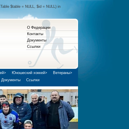
Table $table = NULL, $id = NULL) in
О Федерации
Контакты
Документы
Ссылки
ей>
Юношеский хоккей>
Ветераны>
Документы
Ссылки