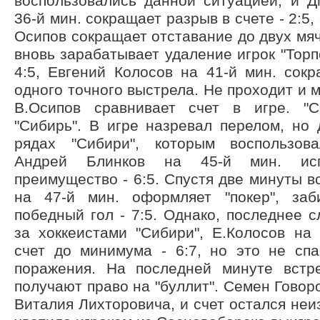
воспользовались данной ситуацией, и 
36-й мин. сокращает разрыв в счете - 2:5,
Осипов сокращает отставание до двух мяче
вновь зарабатывает удаление игрок "Торпе
4:5, Евгений Колосов на 41-й мин. сок
одного точного выстрела. Не проходит и ми
В.Осипов сравнивает счет в игре. "
"Сибирь". В игре назревал перелом, но
рядах "Сибири", которым воспользова
Андрей Блинков на 45-й мин. исп
преимущество - 6:5. Спустя две минуты в
на 47-й мин. оформляет "покер", заб
победный гол - 7:5. Однако, последнее с
за хоккеистами "Сибири", Е.Колосов на
счет до минимума - 6:7, но это не спа
поражения. На последней минуте встре
получают право на "буллит". Семен Говор
Виталия Лихторовича, и счет остался неи