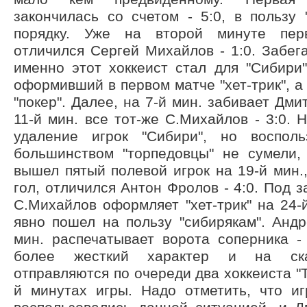
закончилась со счетом - 5:0, в пользу 
порядку. Уже на второй минуте пер
отличился Сергей Михайлов - 1:0. Забега
именно этот хоккеист стал для "Сибири"
оформивший в первом матче "хет-трик", а
"покер". Далее, на 7-й мин. забивает Дми
11-й мин. все тот-же С.Михайлов - 3:0. 
удаление игрок "Сибири", но восполь
большинством "торпедовцы" не сумели,
вышел пятый полевой игрок на 19-й мин.
гол, отличился Антон Фролов - 4:0. Под 
С.Михайлов оформляет "хет-трик" на 24-й
явно пошел на пользу "сибирякам". Анд
мин. распечатывает ворота соперника -
более жесткий характер и на ска
отправляются по очереди два хоккеиста "Т
й минутах игры. Надо отметить, что иг