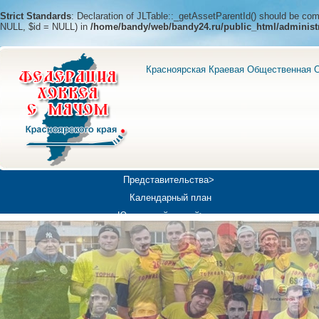
Strict Standards
: Declaration of JLTable::_getAssetParentId() should be c
NULL, $id = NULL) in
/home/bandy/web/bandy24.ru/public_html/administ
Красноярская Краевая Общественная О
Представительства>
Календарный план
Юношеский хоккей>
Универсиада-2019
Медиа>
Докумен