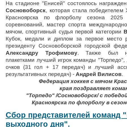
На стадионе "Енисей" состоялось награжд
Сосновоборск
, которая стала победителем
Красноярска по флорболу сезона 2025 
соревнований, мастер спорта международно
мячом, спортивный судья первой категории
В
Кубок, медали и диплом за первое место 
президенту Сосновоборской городской фед
Александру Трофимову
. Также был н
плакетками лучший игрок команды "Торпедо",
очков (31 гол + 17 передач) и лучший асс
результативных передач) -
Андрей Вилисов
.
Федерация хоккея с мячом Кра
края
поздравляет
кома
"Торпедо" /Сосновоборск/
с победо
Красноярска
по флорболу в сезон
Сбор представителей команд "
выходного дня".