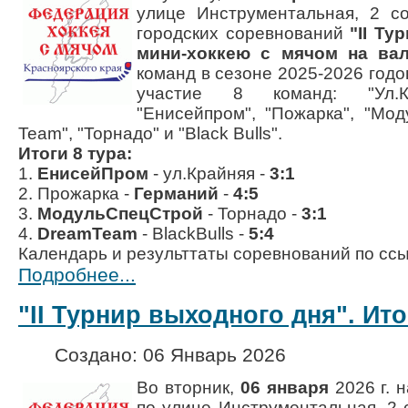
улице
Инструментальная, 2
со
городских соревнований
"II Ту
мини-хоккею с мячом на вал
команд в сезоне 2025-2026 годо
участие 8 команд:
"Ул.
"Енисейпром"
,
"Пожарка"
,
"Мод
Team"
,
"Торнадо"
и
"Black Bulls"
.
Итоги 8 тура:
1.
ЕнисейПром
- ул.Крайняя -
3:1
2. Прожарка -
Германий
-
4:5
3.
МодульСпецСтрой
- Торнадо -
3:1
4.
DreamTeam
- BlackBulls -
5:4
Календарь и результтаты соревнований по сс
Подробнее...
"II Турнир выходного дня". Ито
Создано: 06 Январь 2026
Во вторник,
06 января
2026 г.
н
по улице
Инструментальная, 2
с