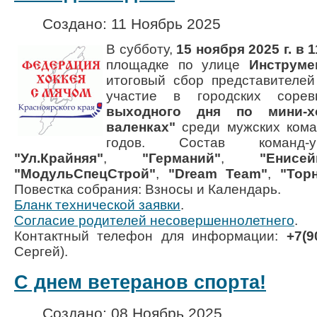
Создано: 11 Ноябрь 2025
В субботу,
15 ноября 2025 г. в 1
площадке по улице
Инструме
итоговый сбор представителе
участие в городских соре
выходного дня по мини-
валенках"
среди мужских кома
годов. Состав команд-уч
"Ул.Крайняя"
,
"Германий"
,
"Енисей
"МодульСпецСтрой"
,
"Dream Team"
,
"Тор
Повестка собрания: Взносы и Календарь.
Бланк технической заявки
.
Согласие родителей несовершеннолетнего
.
Контактный телефон для информации:
+7(9
Сергей).
С днем ветеранов спорта!
Создано: 08 Ноябрь 2025