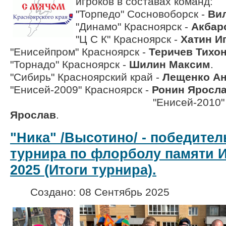
игроков в составах команд:
"Торпедо" Сосновоборск -
Ви
"Динамо" Красноярск -
Акбар
"Ц С К" Красноярск -
Хатин И
"Енисейпром" Красноярск -
Теричев Тихо
"Торнадо" Красноярск -
Шилин Максим
.
"Сибирь" Красноярский край -
Лещенко А
"Енисей-2009" Красноярск -
Ронин Яросл
"Енисей-2010" Красн
Ярослав
.
"Ника" /Высотино/ - победител
турнира по флорболу памяти И
2025 (Итоги турнира).
Создано: 08 Сентябрь 2025