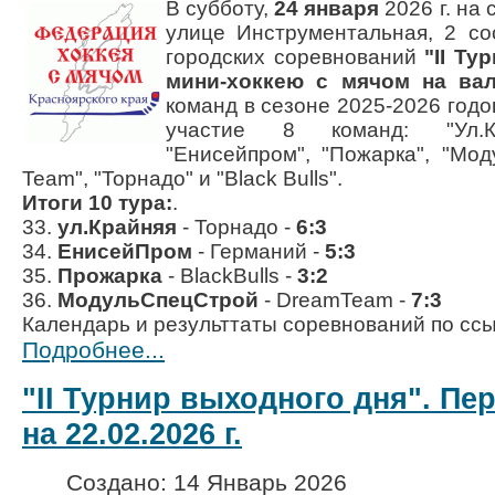
В субботу,
24 января
2026 г.
на 
улице
Инструментальная, 2
со
городских соревнований
"II Ту
мини-хоккею с мячом на вал
команд в сезоне 2025-2026 годо
участие 8 команд:
"Ул.
"Енисейпром"
,
"Пожарка"
,
"Мод
Team"
,
"Торнадо"
и
"Black Bulls"
.
Итоги 10 тура:
.
33.
ул.Крайняя
- Торнадо -
6:3
34.
ЕнисейПром
- Германий -
5:3
35.
Прожарка
- BlackBulls -
3:2
36.
МодульСпецСтрой
- DreamTeam -
7:3
Календарь и результтаты соревнований по сс
Подробнее...
"II Турнир выходного дня". Пер
на 22.02.2026 г.
Создано: 14 Январь 2026