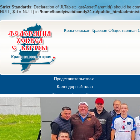
Strict Standards
: Declaration of JLTable::_getAssetParentId() should be c
NULL, $id = NULL) in
/home/bandy/web/bandy24.ru/public_html/administ
Красноярская Краевая Общественная О
Представительства>
Календарный план
Юношеский хоккей>
Универсиада-2019
Медиа>
Докумен