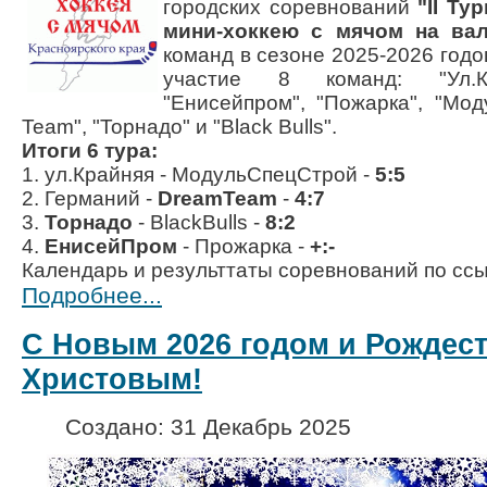
городских соревнований
"II Ту
мини-хоккею с мячом на вал
команд в сезоне 2025-2026 годо
участие 8 команд:
"Ул.
"Енисейпром"
,
"Пожарка"
,
"Мод
Team"
,
"Торнадо"
и
"Black Bulls"
.
Итоги 6 тура:
1. ул.Крайняя - МодульСпецСтрой -
5:5
2. Германий -
DreamTeam
-
4:7
3.
Торнадо
- BlackBulls -
8:2
4.
ЕнисейПром
- Прожарка -
+:-
Календарь и результтаты соревнований по сс
Подробнее...
С Новым 2026 годом и Рождес
Христовым!
Создано: 31 Декабрь 2025