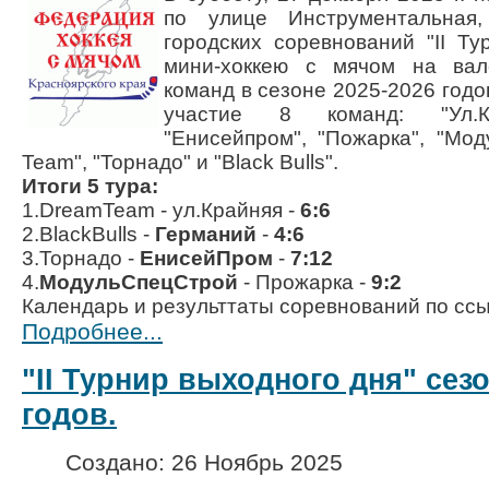
по улице
Инструментальная
городских соревнований
"II Т
мини-хоккею с мячом на ва
команд в сезоне 2025-2026 годо
участие 8 команд:
"Ул.
"Енисейпром"
,
"Пожарка"
,
"Мод
Team"
,
"Торнадо"
и
"Black Bulls"
.
Итоги 5 тура:
1.DreamTeam - ул.Крайняя -
6:6
2.BlackBulls -
Германий
-
4:6
3.Торнадо -
ЕнисейПром
-
7:12
4.
МодульСпецСтрой
- Прожарка -
9:2
Календарь и результтаты соревнований по сс
Подробнее...
"II Турнир выходного дня" сезо
годов.
Создано: 26 Ноябрь 2025