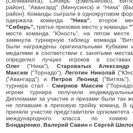
(Селиваниха), "Сибирь" (Емельяново), "Вит
район), "Авангард" (Минусинск) и "Ника" (В
район). Команды сыграли в однокруговом фор
одержала команда
"Ника"
, второе ме
"Сибирь",
третье призовое место у команды
"
месте команда "Юность", на пятом месте 
замкнула турнирную таблицу команда "Вит
были награждены оригинальными Кубками и
медалями в соответствии с занятыми местам
определил лучших игроков в состава
Олег
("Ника"),
Староватых Александр
Максим
("Торнадо"),
Леготин Николай
("Юно
("Авангард") и
Петров Леонид
("Витязь")
турнира стал -
Смирнов Максим
("Торнад
игроки турнира получили индивидуальн
Дипломами за участие и призами были так ж
не попавшие в призовую тройку команд. В 
приняли участие представители оргкомитета
международного класса по хок
Бондаренко
,
Валерий
Савин
и
Сергей Шило