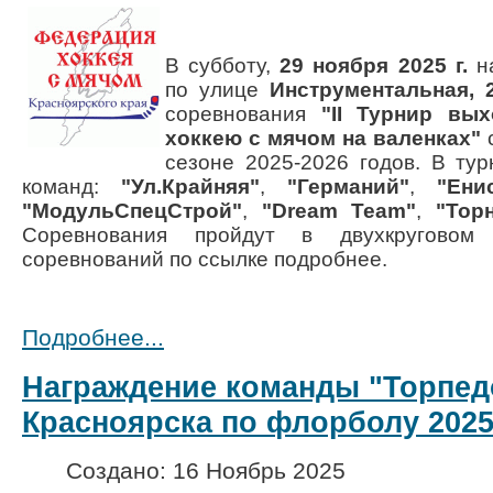
В субботу,
29 ноября 2025 г.
н
по улице
Инструментальная, 
соревнования
"II Турнир вы
хоккею с мячом на валенках"
сезоне 2025-2026 годов. В ту
команд:
"Ул.Крайняя"
,
"Германий"
,
"Ени
"МодульСпецСтрой"
,
"Dream Team"
,
"Тор
Соревнования пройдут в двухкруговом
соревнований по ссылке подробнее.
Подробнее...
Награждение команды "Торпед
Красноярска по флорболу 2025
Создано: 16 Ноябрь 2025