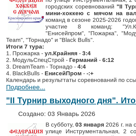
городских соревнований
"II Ту
мини-хоккею с мячом на вал
команд в сезоне 2025-2026 годо
участие 8 команд:
"Ул.
"Енисейпром"
,
"Пожарка"
,
"Мод
Team"
,
"Торнадо"
и
"Black Bulls"
.
Итоги 7 тура:
1. Прожарка -
ул.Крайняя
-
3:4
2. МодульСпецСтрой -
Германий
-
6:12
3. DreamTeam - Торнадо -
4:4
4. BlackBulls -
ЕнисейПром
-
-:+
Календарь и результтаты соревнований по сс
Подробнее...
"II Турнир выходного дня". Ито
Создано: 03 Январь 2026
В субботу,
03 января
2026 г.
на 
улице
Инструментальная, 2
со