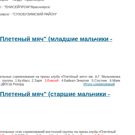
ск/ - "ЕНИСЕЙПРОМ"/Красноярск/
расноярск/ - "СУХОБУЗИМСКИЙ РАЙОН"
"Плетеный мяч" (младшие мальчики -
ельные соревнования на призы клуба «Плетёный мяч» им. А.Г. Мельникова
. группы
. 1.Кузбасс 2.Заря
3.
Енисей
4.Байкал-Энергия 5.Спутник 6.Маяк
н 9.Лесохимик 10.ДЮСШ Рекорд
Итоги соревнований
"Плетеный мяч" (старшие мальчики -
тельные этап соревнований восточной группы на призы клуба «Плетёный