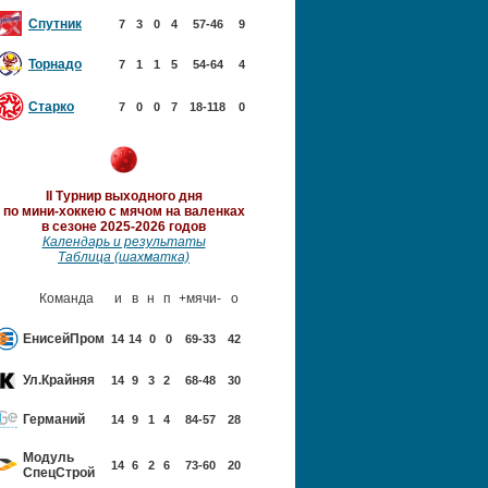
Спутник
7
3
0
4
57-46
9
Торнадо
7
1
1
5
54-64
4
Старко
7
0
0
7
18-118
0
II Турнир выходного дня
по мини-хоккею с мячом
на валенках
в сезоне 2025-2026 годов
Календарь и результаты
Таблица (шахматка)
Команда
и
в
н
п
+мячи-
о
ЕнисейПром
14
14
0
0
69-33
42
Ул.Крайняя
14
9
3
2
68-48
30
Германий
14
9
1
4
84-57
28
Модуль
14
6
2
6
73-60
20
Спец
Строй