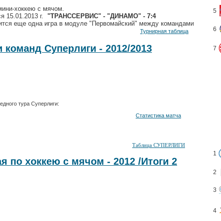
мини-хоккею с мячом.
5
ся 15
.01.2013 г.
"ТРАНССЕРВИС" - "ДИНАМО" - 7:4
стоится еще одна игра в модуле "Первомайский" между командами
6
- "RED WOOD"
Турнирная таблица
 команд Суперлиги - 2012/2013
7
редного тура Суперлиги:
Статистика матча
альский трубник" - 12:5
Таблица СУПЕРЛИГИ
1
я по хоккею с мячом - 2012 /Итоги 2
2
3
4