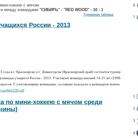
мини-хоккею с мячом.
6
ся
между командами
"СИБИРЬ" - "RED WOOD" - 10 : 1
Турнирная таблица
7
учащихся России - 2013
Красноярске и г.
Дивногорске
(
3 года в г.
Красноярский край) состоится турнир
партакиады учащихся России - 2013. Участвуют команды юношей 14-15 лет (1998-
 округов. С участвующими командами, составами подгрупп и календарем можно
.ru/files/530.pdf
.
1
ка по мини-хоккею с мячом среди
чины)
2
3
4