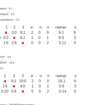
рск/ - 6:1
ярск/ - 6:2
воборск/ - 0:3
1
2
3
в
н
п
+мячи-
о
3:0
6:1
2
0
0
9-1
6
/
0:3
6:2
1
0
1
6-5
3
1:6
2:6
0
0
2
3-12
0
Н" - 4:0
ЙОН" - 10:0
6:1
1
2
3
в
н
п
+мячи-
о
6:1
10:0
2
0
0
16-1
6
1:6
4:0
1
0
1
5-6
3
"
0:10
0:4
0
0
2
0-14
0
орск/ - "ЛИДЕР"/Красноярск/