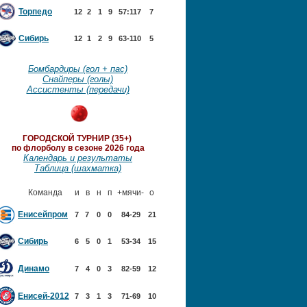
Торпедо
12
2
1
9
57:117
7
Сибирь
12
1
2
9
63-110
5
Бомбардиры (гол + пас)
Снайперы (голы)
Ассистенты (передачи)
ГОРОДСКОЙ ТУРНИР (35+)
по флорболу в сезоне 2026 года
Календарь и результаты
Таблица (шахматка)
Команда
и
в
н
п
+мячи-
о
Енисейпром
7
7
0
0
84-29
21
Сибирь
6
5
0
1
53-34
15
Динамо
7
4
0
3
82-59
12
Енисей-2012
7
3
1
3
71-69
10