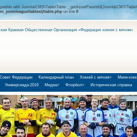
ompatible with Joomla\CMS\Table\Table::_getAssetParentId(Joomla\CMS\Table\
m_joomleague/tables/jltable.php
on line
0
ская Краевая Общественная Организация «Федерация хоккея с мячом»
Совет Федерации
Календарный план
Хоккей с мячом>
Мини-хокк
Универсиада-2019
Медиа>
Флорбол>
Историческая справка