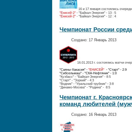
16 и 17 января состоялись очеред
"Енисей-2"
- "Байкал-Э
"Енисей-2"
-
"Байкал-Энергия" - 1
2
Чемпионат России среди
Создано: 17 Январь 2013
16.01.2013 г. состоялись матчи оче
"Саяны-Хакасия" -
"ЕНИСЕЙ"
- "Старт" - 2
"Сибсельмаш" - "СКА-Нефтяник" - 1:0
"Кузбасс" -
"Байкал-Энергия" - 8
:5
"Старт" - "Зоркий" - 4:3
"Водник" - "Уральский трубник" - 3:8
"Динамо-Москва"
Чемпионат г. Красноярс
команд любителей (муж
Создано: 16 Январь 2013