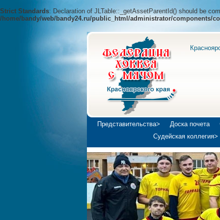
Strict Standards
: Declaration of JLTable::_getAssetParentId() should be c
/home/bandy/web/bandy24.ru/public_html/administrator/components/co
Краснояр
Представительства>
Доска почета
Судейская коллегия>