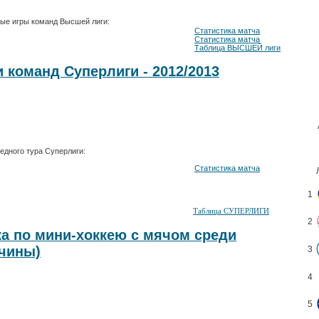
ные игры команд Высшей лиги:
нергия" - 13 : 5
Статистика матча
 : 4
Статистика матча
Таблица ВЫСШЕЙ лиги
 команд Суперлиги - 2012/2013
редного тура Суперлиги:
:9
Статистика матча
1
 - "Родина" - 8:5
Таблица СУПЕРЛИГИ
2
ка по мини-хоккею с мячом среди
чины)
3
4
5