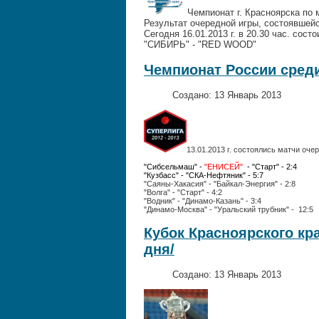
Чемпионат г. Красноярска по 
Результат очередной игры, состоявшей
Сегодня 16.01.2013 г. в 20.30 час. со
"СИБИРЬ" 
Чемпионат России среди
Создано: 13 Январь 2013
13.01.2013 г. состоялись матчи оче
"Сибсельмаш" -
"ЕНИСЕЙ"
- "Старт" - 2:4
"Кузбасс" - "СКА-Нефтяник" - 5:7
"Саяны-Хакасия" -
"Байкал-Энергия" - 2
:8
"Волга" - "Старт" - 4:2
"Водник" - "Динамо-Казань" - 3:4
"Динамо-Москва" - "Ур
Кубок Красноярского кра
дня/
Создано: 13 Январь 2013