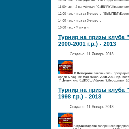
11.00 час. - 2 полуфинал: "СИБИРЬ"/Краснояр
12.00 час. - игра за 5-е место: "ВЫМПЕЛ"/К
14.00 час. - игра за 3-е место
15.00 час. - Ф и н а л
Турнир на призы клуба 
2000-2001 г.р.) - 2013
Создано: 11 Январь 2013
В
Кемерове
закончились предварит
среди младших мальчиков
2000-2001 г.р.
вост
7.Цементник 8.ДЮСШ Абака
Турнир на призы клуба 
1998 г.р.) - 2013
Создано: 11 Январь 2013
В
Красноярске
завершился предвари