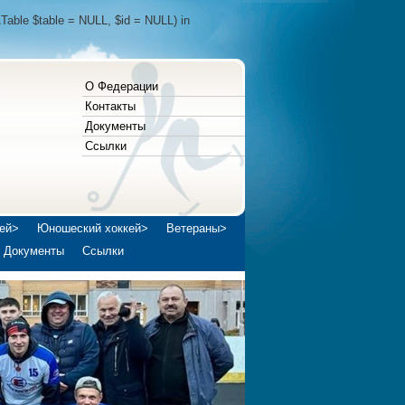
Table $table = NULL, $id = NULL) in
О Федерации
Контакты
Документы
Ссылки
ей>
Юношеский хоккей>
Ветераны>
Документы
Ссылки