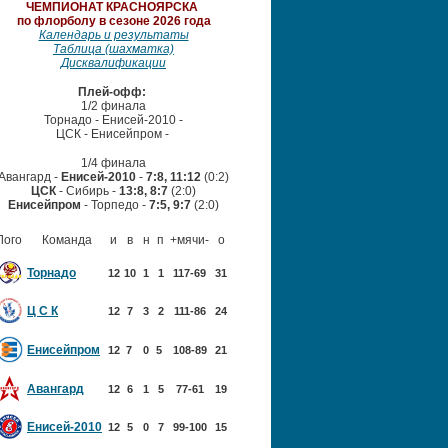
ЧЕМПИОНАТ
КРАСНОЯРСКА
по флорболу в сезоне 2026 года
Календарь и результаты
Таблица (шахматка)
Дисквалификации
Плей-офф:
1/2 финала
Торнадо - Енисей-2010 -
ЦСК - Енисейпром
-
1/4 финала
Авангард -
Енисей-2010
-
7:8, 11:12
(0:2)
ЦСК
- Сибирь -
13:8, 8:7
(2:0)
Енисейпром
- Торпедо -
7:5, 9:7
(2:0)
Лого
Команда
и
в
н
п
+мячи-
о
Торнадо
12
10
1
1
117-69
31
Ц С К
12
7
3
2
111-86
24
Енисейпром
12
7
0
5
108-89
21
Авангард
12
6
1
5
77-61
19
Енисей-2010
12
5
0
7
99-100
15