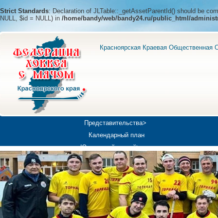
Strict Standards
: Declaration of JLTable::_getAssetParentId() should be c
NULL, $id = NULL) in
/home/bandy/web/bandy24.ru/public_html/administ
Красноярская Краевая Общественная О
Представительства>
Календарный план
Юношеский хоккей>
Универсиада-2019
Медиа>
Докумен