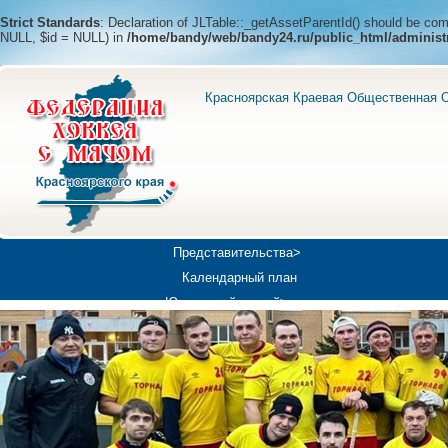
Strict Standards
: Declaration of JLTable::_getAssetParentId() should be c
NULL, $id = NULL) in
/home/bandy/web/bandy24.ru/public_html/administ
Красноярская Краевая Общественная О
Представительства>
Календарный план
Юношеский хоккей>
Универсиада-2019
Медиа>
Докумен