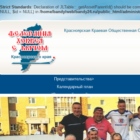
Strict Standards
: Declaration of JLTable::_getAssetParentId() should be c
NULL, $id = NULL) in
/home/bandy/web/bandy24.ru/public_html/administ
Красноярская Краевая Общественная О
Представительства>
Календарный план
Юношеский хоккей>
Универсиада-2019
Медиа>
Докумен