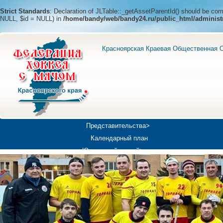
Strict Standards
: Declaration of JLTable::_getAssetParentId() should be c
NULL, $id = NULL) in
/home/bandy/web/bandy24.ru/public_html/administ
Красноярская Краевая Общественная О
Представительства>
Календарный план
Юношеский хоккей>
Универсиада-2019
Медиа>
Докумен