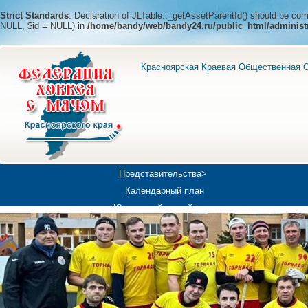
Strict Standards
: Declaration of JLTable::_getAssetParentId() should be c
NULL, $id = NULL) in
/home/bandy/web/bandy24.ru/public_html/administ
Красноярская Краевая Общественная О
Представительства>
Календарный план
Юношеский хоккей>
Универсиада-2019
Медиа>
Докумен