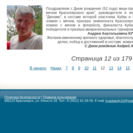
Поздравляем с Днем рождения (52 года) вице-п
мячом Красноярского края", руководителя и и
"Динамо", в составе которой участника Кубка и
хоккею с мячом, призера чемпионата Красноярс
хоккею с мячом и флорболу, финалиста Кубка
победителя и призера межрегиональных турниров
Андрея Анатольевича К
Желаем имениннику крепкого здоровья, благополуч
делах, побед и достижений в составе коман
С Днем рождения Андрей 
Страница 12 из 179
В начало
Назад
7
8
9
10
11
12
13
14
15
Политика безопасности
|
Правила пользования
660123 Красноярск, ул. Юности 18. Тел.: 8 (3912) 62-28-09. E-mail:
krasbandy24@mail