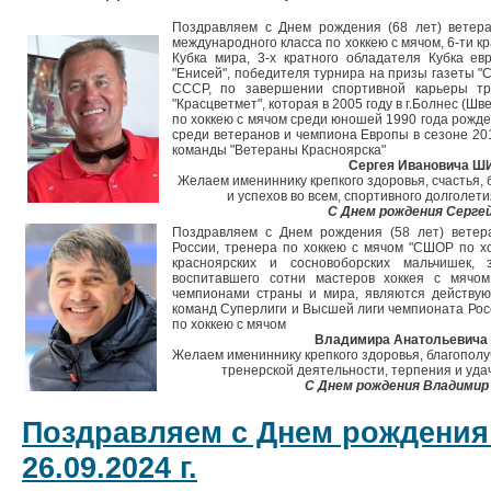
Поздравляем с Днем рождения (68 лет) ветер
международного класса по хоккею с мячом, 6-ти 
Кубка мира, 3-х кратного обладателя Кубка ев
"Енисей", победителя турнира на призы газеты "С
СССР, по завершении спортивной карьеры тр
"Красцветмет", которая в 2005 году в г.Болнес (Ш
по хоккею с мячом среди юношей 1990 года рожде
среди ветеранов и чемпиона Европы в сезоне 201
команды "Ветераны Красноярска"
Сергея Ивановича Ш
Желаем имениннику крепкого здоровья, счастья, 
и успехов во всем, спортивного долголети
С Днем рождения Сергей
Поздравляем с Днем рождения (58 лет) ветера
России, тренера по хоккею с мячом "СШОР по хо
красноярских и сосновоборских мальчишек,
воспитавшего сотни мастеров хоккея с мячом
чемпионами страны и мира, являются действу
команд Суперлиги и Высшей лиги чемпионата Росс
по хоккею с мячом
Владимира Анатольевича
Желаем имениннику крепкого здоровья, благополуч
тренерской деятельности, терпения и удач
С Днем рождения Владимир
Поздравляем с Днем рождения
26.09.2024 г.