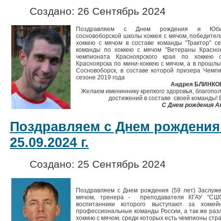
Создано: 26 Сентябрь 2024
Поздравляем с Днем рождения и Юбил
сосновоборской школы хоккея с мячом, победител
хоккею с мячом в составе команды "Трактор" сез
команды по хоккею с мячом "Ветераны Красноя
чемпионата Красноярского края по хоккею
Красноярска по мини-хоккею с мячом, а в прошлы
Сосновоборск, в составе которой призера Чемп
сезоне 2019 года
Андрея БЛИНКО
Желаем имениннику крепкого здоровья, благопол
достижений в составе своей команды! 
С Днем рождения А
Поздравляем с Днем рождения
25.09.2024 г.
Создано: 25 Сентябрь 2024
Поздравляем с Днем рождения (59 лет) Заслуже
мячом, тренера - преподавателя КГАУ "СШО
воспитанники которого выступают за хокке
профессиональные команды России, а так же раз
хоккею с мячом, среди которых есть чемпионы стр