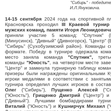
"Сибирь" - победитель тур
И.Л.Януковича.
14-15 сентября
2024 года на спортивной пл
Красноярска проходил
III
Краевой турнир
мужских команд, памяти Игоря Леонидович
приняли участие 5 команд: "Спутник" (К
(Минусинск), "Дивный" (Дивногорск), "Центр" 
"Сибирь" (Сухобузимский район). Команды с
формате. Победу в турнире одержала ко
место заняла команда
"Спутник",
треть
команды
"Юность"
, на четвертом месте зав
"Центр" и замкнула турнирную таблицу кома
призеры были награждены оригинальными К
игроки медалями в соответствии с занятым
турнира определил лучших игроков в соста
Олег
("Сибирь"),
Пущенко Алексей
("Сп
("Юность"),
Грищенко Дмитрий
("Центр") 
("Дивный"). Лучшими бомбардирами тур
Виталий
("Юность") и
Кушнирчук Михаил
("