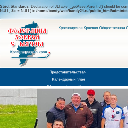
Strict Standards
: Declaration of JLTable::_getAssetParentId() should be c
NULL, $id = NULL) in
/home/bandy/web/bandy24.ru/public_html/administ
Красноярская Краевая Общественная О
Представительства>
Календарный план
Юношеский хоккей>
Универсиада-2019
Медиа>
Докумен