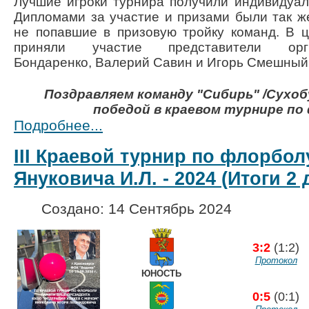
Лучшие игроки турнира получили индивидуал
Дипломами за участие и призами были так ж
не попавшие в призовую тройку команд. В 
приняли участие представители ор
Бондаренко,
Валерий
Савин и Игорь Смешный
Поздравляем
команду
"Сибирь" /Сухоб
победой в краевом турнире
по
Подробнее...
III Краевой турнир по флорбол
Януковича И.Л. - 2024 (Итоги 2 
Создано: 14 Сентябрь 2024
3:2
(1:2)
Протокол
ЮНОСТЬ
0:5
(0:1)