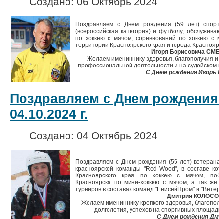
Создано: 06 Октябрь 2024
Поздравляем с Днем рождения (59 лет) спорт
(всероссийская категория) и футболу, обслужива
по хоккею с мячом, соревнований по хоккею с
территории Красноярского края и города Краснояр
Игоря Борисовича СМ
Желаем имениннику здоровья, благополучия и 
профессиональной деятельности и на судейском 
С Днем рождения Игорь 
Поздравляем с Днем рождения
04.10.2024 г.
Создано: 04 Октябрь 2024
Поздравляем с Днем рождения (55 лет) ветерана
красноярской команды "Red Wood", в составе ко
Красноярского края по хоккею с мячом, по
Красноярска по мини-хоккею с мячом, а так ж
турниров в составах команд "ЕнисейПром" и "Вете
Дмитрия КОЛОСО
Желаем имениннику крепкого здоровья, благопол
долголетия, успехов на спортивных площадк
С Днем рождения Дм