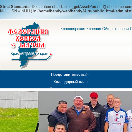
Strict Standards
: Declaration of JLTable::_getAssetParentId() should be c
NULL, $id = NULL) in
/home/bandy/web/bandy24.ru/public_html/administ
Красноярская Краевая Общественная О
Представительства>
Календарный план
Юношеский хоккей>
Универсиада-2019
Медиа>
Докумен