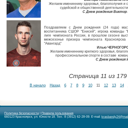
Желаем имениннику здоровья, благополучия и с
судейской и общественной деятельности!
С Днем рождения Виктор 
Поздравляем с Днем рождения (24 года) мас
воспитанника СШОР "Енисей", игрока команды 
лиге чемпионата России, в прошлом сезоне выст
межсезонье призера чемпионата Красноярска
"Авангард"
Илью ЧЕРНОГОР
Желаем имениннику крепкого здоровья, благопо
профессиональном спорте в составе команд
С Днем рождения 
Страница 11 из 179
В начало
Назад
6
7
8
9
10
11
12
13
14
Политика безопасности
|
Правила пользования
660123 Красноярск, ул. Юности 18. Тел.: 8 (3912) 62-28-09. E-mail:
krasbandy24@mail