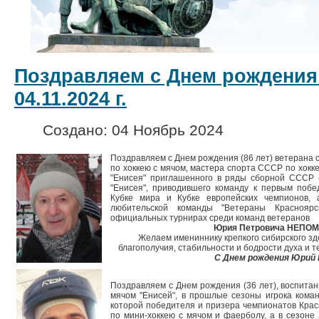
Поздравляем с Днем рождения
04.11.2024 г.
Создано: 04 Ноябрь 2024
Поздравляем с Днем рождения (86 лет) ветерана 
по хоккею с мячом, мастера спорта СССР по хокке
"Енисея" приглашенного в ряды сборной СССР (
"Енисея", приводившего команду к первым побе
Кубке мира и Кубке европейских чемпионов, 
любительской команды "Ветераны Краснояр
официальных турнирах среди команд ветеранов
Юрия Петровича НЕП
Желаем имениннику крепкого сибирского здо
благополучия, стабильности и бодрости духа и т
С Днем рождения Юрий
Поздравляем с Днем рождения (36 лет), воспитан
мячом "Енисей", в прошлые сезоны игрока коман
которой победителя и призера чемпионатов Красн
по мини-хоккею с мячом и фаерболу, а в сезоне 