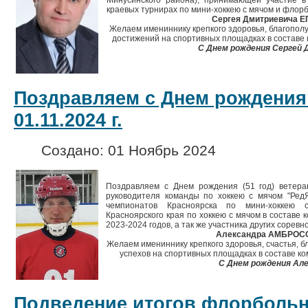
Минусинского района), принимающей участие в
краевых турнирах по мини-хоккею с мячом и флор
Сергея Дмитриевича Е
Желаем имениннику крепкого здоровья, благополу
достижений на спортивных площадках в составе 
С Днем рождения Сергей 
Поздравляем с Днем рождения
01.11.2024 г.
Создано: 01 Ноябрь 2024
Поздравляем с Днем рождения (51 год) ветеран
руководителя команды по хоккею с мячом "РедЯр
чемпионатов Красноярска по мини-хоккею 
Красноярского края по хоккею с мячом в составе 
2023-2024 годов, а так же участника других соревн
Александра АМБРОС
Желаем имениннику крепкого здоровья, счастья, б
успехов на спортивных площадках в составе ко
С Днем рождения Але
Подведение итогов флорбольно