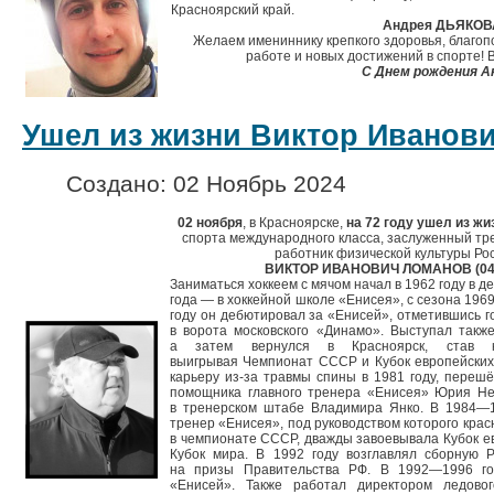
Красноярский край.
Андрея ДЬЯКО
Желаем имениннику крепкого здоровья, благопо
работе и новых достижений в спорте! 
С Днем рождения А
Ушел из жизни Виктор Иванов
Создано: 02 Ноябрь 2024
02 ноября
, в Красноярске,
на 72 году ушел из жи
спорта международного класса, заслуженный т
работник физической культуры Ро
ВИКТОР ИВАНОВИЧ ЛОМАНОВ (04.02
Заниматься хоккеем с мячом начал в 1962 году в д
года — в хоккейной школе «Енисея», с сезона 196
году он дебютировал за «Енисей», отметившись г
в ворота московского «Динамо». Выступал также
а затем вернулся в Красноярск, став 
выигрывая Чемпионат СССР и Кубок европейских
карьеру из-за травмы спины в 1981 году, перешё
помощника главного тренера «Енисея» Юрия Н
в тренерском штабе Владимира Янко. В 1984—
тренер «Енисея», под руководством которого кра
в чемпионате СССР, дважды завоевывала Кубок е
Кубок мира. В 1992 году возглавлял сборную 
на призы Правительства РФ. В 1992—1996 г
«Енисей». Также работал директором ледо