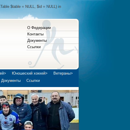
Table $table = NULL, $id = NULL) in
О Федерации
Контакты
Документы
Ссылки
ей>
Юношеский хоккей>
Ветераны>
Документы
Ссылки