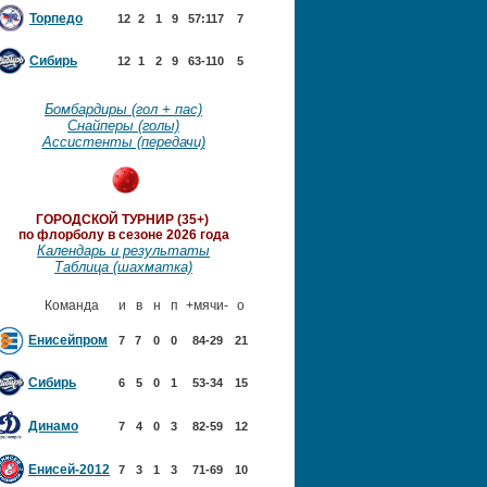
Торпедо
12
2
1
9
57:117
7
Сибирь
12
1
2
9
63-110
5
Бомбардиры (гол + пас)
Снайперы (голы)
Ассистенты (передачи)
ГОРОДСКОЙ ТУРНИР (35+)
по флорболу в сезоне 2026 года
Календарь и результаты
Таблица (шахматка)
Команда
и
в
н
п
+мячи-
о
Енисейпром
7
7
0
0
84-29
21
Сибирь
6
5
0
1
53-34
15
Динамо
7
4
0
3
82-59
12
Енисей-2012
7
3
1
3
71-69
10