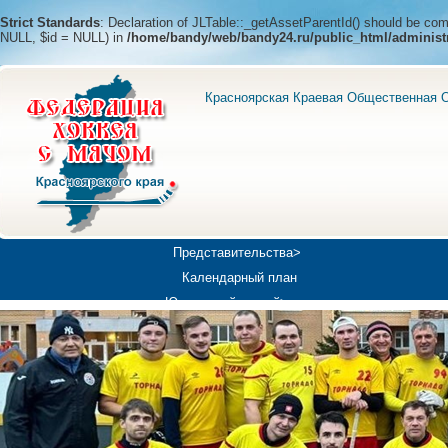
Strict Standards
: Declaration of JLTable::_getAssetParentId() should be c
NULL, $id = NULL) in
/home/bandy/web/bandy24.ru/public_html/administ
Красноярская Краевая Общественная О
Представительства>
Календарный план
Юношеский хоккей>
Универсиада-2019
Медиа>
Докумен